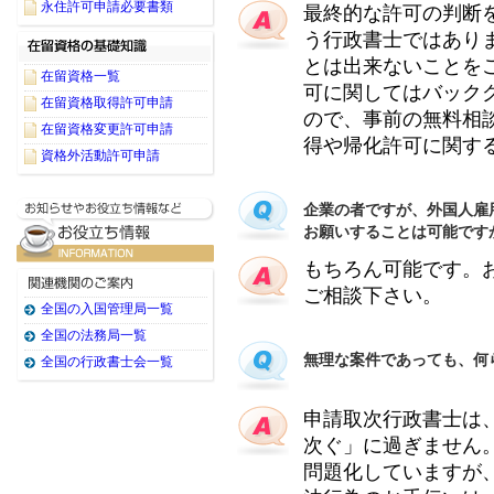
永住許可申請必要書類
最終的な許可の判断
う行政書士ではありま
とは出来ないことを
在留資格一覧
可に関してはバック
在留資格取得許可申請
ので、事前の無料相
在留資格変更許可申請
得や帰化許可に関す
資格外活動許可申請
企業の者ですが、外国人雇
お願いすることは可能です
もちろん可能です。
ご相談下さい。
全国の入国管理局一覧
全国の法務局一覧
無理な案件であっても、何
全国の行政書士会一覧
申請取次行政書士は
次ぐ」に過ぎません
問題化していますが