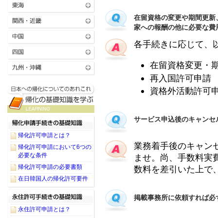
在留資格の変更や期間更新
家への報酬の他に必要な費
各手続きに応じて、
在留資格変更・期間
再入国許可申請 3
資格外活動許可
サービス申込後のキャンセ
帰化許可申請とは？
業務着手後のキャン
帰化許可申請において6つの
必要な条件
ませ。尚、手数料実
帰化許可申請の必要書類
数料を差引いた上で
在日韓国人の帰化許可要件
掲載事務所に依頼すれば必
永住許可申請とは？