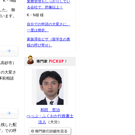
K・N様
業務管理もしっかりしてい
る会社で、想像以上！
た。 御
K・N様 様
思います。
自分での申請の大変さに、
一度は挫折。
家族滞在ビザ（留学生の奥
様の呼び寄せ）
県高砂市）
りの大変さ
事前相談
和田 哲治
べっぷ・ふくおか行政書士
法人
（大分）
に残した配
ザ」での呼