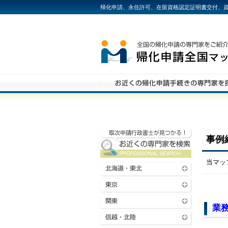
帰化申請、永住許可、在留資格認定証明書交付、資
事例
当マッ
業