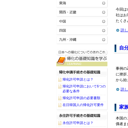
今回は
社はお
たくさ
詳し
自
事例の
に挫折
帰化許可申請とは？
から始
帰化許可申請において6つの
詳し
必要な条件
帰化許可申請の必要書類
在日韓国人の帰化許可要件
家
本国の
永住許可申請とは？
偶者ま