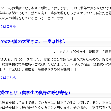
いろいろお世話になり本当に感謝しております。 これで長年の夢がかないまし
客様の要望に応じて、効率が高く、業務管理もしっかりやっている会社だと
んの人の申請をしているということで、サポー […]
くはこちら
分での申請の大変さに、一度は挫折。
Ｚ・Ｆさん（20代女性、韓国籍、兵庫
Zさんも、同じケースでした。 以前に自分で帰化申請を試みたものの、あま
、結婚を機に幣事務所へご依頼いただきました。 Ｚさんの場合、法務局への
まり、市区役所、税務署、県税事務所や関係機関 […]
くはこちら
族滞在ビザ（留学生の奥様の呼び寄せ）
ご家族を残して日本で働いている方は、日本での生活に慣れてくると、本国
たは子を日本に呼び寄せたくなることと思います。その場合、「家族滞在ビ