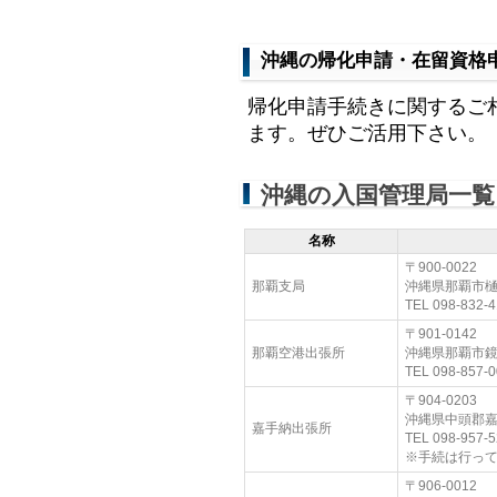
沖縄の帰化申請・在留資格
帰化申請手続きに関するご
ます。ぜひご活用下さい。
沖縄の入国管理局一覧
名称
〒900-0022
那覇支局
沖縄県那覇市樋
TEL 098-832-4
〒901-0142
那覇空港出張所
沖縄県那覇市鏡
TEL 098-857-0
〒904-0203
沖縄県中頭郡嘉
嘉手納出張所
TEL 098-957-5
※手続は行っ
〒906-0012